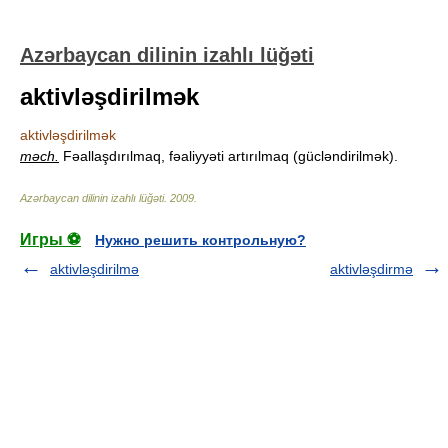
Azərbaycan dilinin izahlı lüğəti
aktivləşdirilmək
aktivləşdirilmək
məch.
Fəallaşdırılmaq, fəaliyyəti artırılmaq (gücləndirilmək).
Azərbaycan dilinin izahlı lüğəti
.
2009
.
Игры ⚽
Нужно решить контрольную?
aktivləşdirilmə
aktivləşdirmə