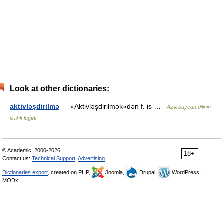
Look at other dictionaries:
aktivləşdirilmə
— «Aktivləşdirilmək»dən f. is …
Azərbaycan dilinin
izahlı lüğəti
© Academic, 2000-2026
18+
Contact us:
Technical Support
,
Advertising
Dictionaries export
, created on PHP,
Joomla,
Drupal,
WordPress,
MODx.