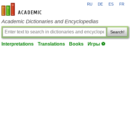
RU
DE
ES
FR
en-academic.com
Academic Dictionaries and Encyclopedias
Search!
Interpretations
Translations
Books
Игры ⚽